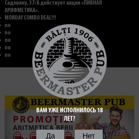
Садовяну, 37/A действует акция «ПИВНАЯ
АРИФМЕТИКА».
MONDAY COMBO DEAL!!!
no
no
no
no
no
no
ВАМ УЖЕ ИСПОЛНИЛОСЬ 18
ЛЕТ?
Да
Нет