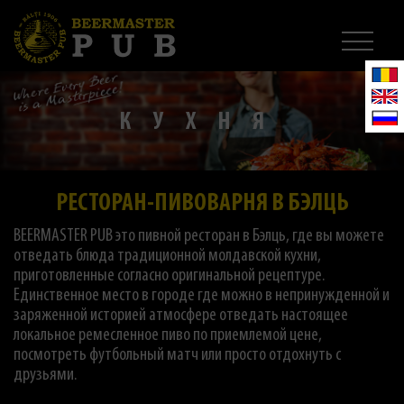
КУХНЯ
РЕСТОРАН-ПИВОВАРНЯ В БЭЛЦЬ
BEERMASTER PUB это пивной ресторан в Бэлць, где вы можете
отведать блюда традиционной молдавской кухни,
приготовленные согласно оригинальной рецептуре.
Единственное место в городе где можно в непринужденной и
заряженной историей атмосфере отведать настоящее
локальное ремесленное пиво по приемлемой цене,
посмотреть футбольный матч или просто отдохнуть с
друзьями.