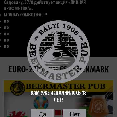
Садовяну, 37/A действует акция «ПИВНАЯ
АРИФМЕТИКА».
MONDAY COMBO DEAL!!!
no
no
no
no
no
EURO-2021 WALES vs DENMARK
ВАМ УЖЕ ИСПОЛНИЛОСЬ 18
ЛЕТ?
Да
Нет