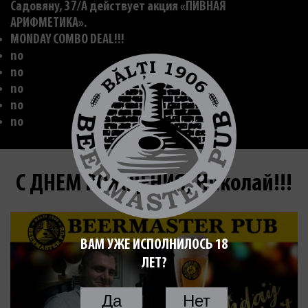
Садовяну, 37/A действует акция «ПИВНАЯ
АРИФМЕТИКА».
MONDAY COMBO DEAL!!!
no
no
no
no
no
С ДНЕМ РОЖДЕНИЯ, Николай!!!
ВАМ УЖЕ ИСПОЛНИЛОСЬ 18
ЛЕТ?
Да
Нет