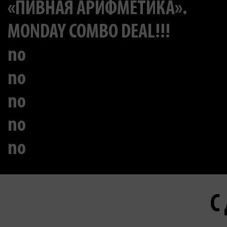
«ПИВНАЯ АРИФМЕТИКА».
MONDAY COMBO DEAL!!!
no
no
no
no
no
С