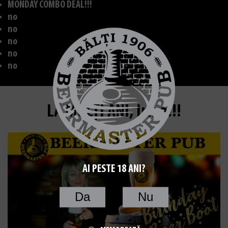
MONDAY COMBO DEAL!!!
no
no
no
no
no
LA MULȚI ANI, Irina!!!
AI PESTE 18 ANI?
Da
Nu