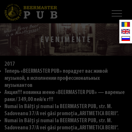
EVENIMENTE
2017
Теперь «BEERMASTER PUB» порадует вас живой
музыкой, в исполнении профессиональных
музыкантов
Акция!!! новинка меню «BEERMASTER PUB» — вареные
раки / 349,00 лей/к г!!!
Numai în Bălți și numai la BEERMASTER PUB, str. M.
Sadoveanu 37/A vei găsi promoția „ARITMETICA BERII”.
Numai în Bălți și numai la BEERMASTER PUB, str. M.
Sadoveanu 37/A vei găsi promoția „ARITMETICA BERII”.