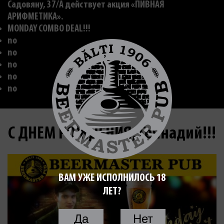
Садовяну, 37/A действует акция «ПИВНАЯ
АРИФМЕТИКА».
MONDAY COMBO DEAL!!!
no
no
no
no
no
С ДНЕМ РОЖДЕНИЯ, Геннадий!!!
ВАМ УЖЕ ИСПОЛНИЛОСЬ 18
ЛЕТ?
Да
Нет