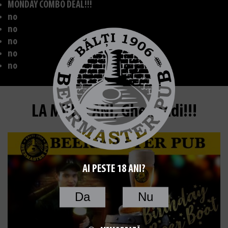
MONDAY COMBO DEAL!!!
no
no
no
no
no
LA MULȚI ANI, Ghennadi!!!
AI PESTE 18 ANI?
Da
Nu