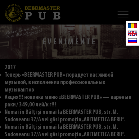
EVENIMENTE
2017
Теперь «BEERMASTER PUB» порадует вас живой
музыкой, в исполнении профессиональных
музыкантов
Акция!!! новинка меню «BEERMASTER PUB» — вареные
раки / 349,00 лей/к г!!!
Numai în Bălți și numai la BEERMASTER PUB, str. M.
Sadoveanu 37/A vei găsi promoția „ARITMETICA BERII”.
Numai în Bălți și numai la BEERMASTER PUB, str. M.
Sadoveanu 37/A vei găsi promoția „ARITMETICA BERII”.