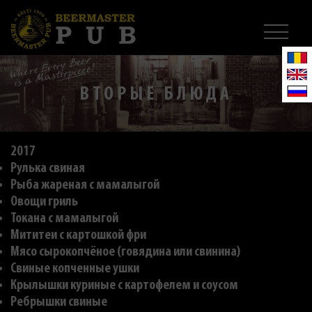
ВТОРЫЕ БЛЮДА
2017
Рулька свиная
Рыба жареная с мамалыгой
Овощи гриль
Токана с мамалыгой
Мититеи с картошкой фри
Мясо сырокопчёное (говядина или свинина)
Свиные копченные ушки
Крылышки куриные с картофелем и соусом
Ребрышки свиные