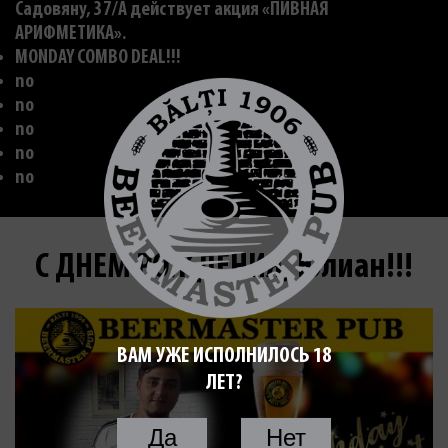
Садовяну, 37/A действует акция «ПИВНАЯ
АРИФМЕТИКА».
MONDAY COMBO DEAL!!!
no
no
no
no
no
С ДНЕМ РОЖДЕНИЯ, Юлиан!!!
ВАМ УЖЕ ИСПОЛНИЛОСЬ 18
ЛЕТ?
Да
Нет