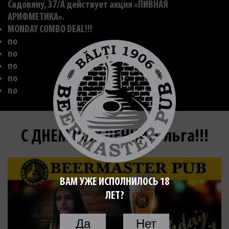
Садовяну, 37/A действует акция «ПИВНАЯ
АРИФМЕТИКА».
MONDAY COMBO DEAL!!!
no
no
no
no
no
С ДНЕМ РОЖДЕНИЯ, Ольга!!!
ВАМ УЖЕ ИСПОЛНИЛОСЬ 18
ЛЕТ?
Да
Нет