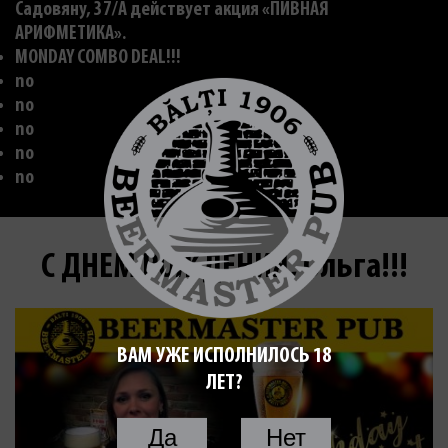
Садовяну, 37/A действует акция «ПИВНАЯ
АРИФМЕТИКА».
MONDAY COMBO DEAL!!!
no
no
no
no
no
С ДНЕМ РОЖДЕНИЯ, Ольга!!!
ВАМ УЖЕ ИСПОЛНИЛОСЬ 18
ЛЕТ?
Да
Нет