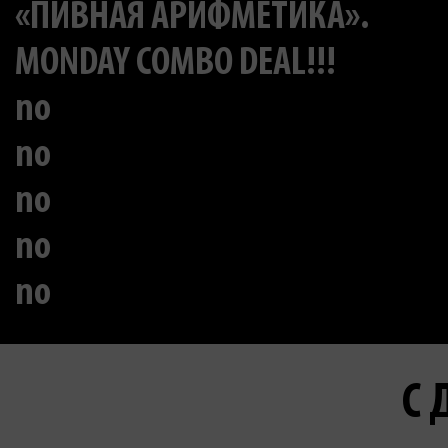
«ПИВНАЯ АРИФМЕТИКА».
MONDAY COMBO DEAL!!!
no
no
no
no
no
С 