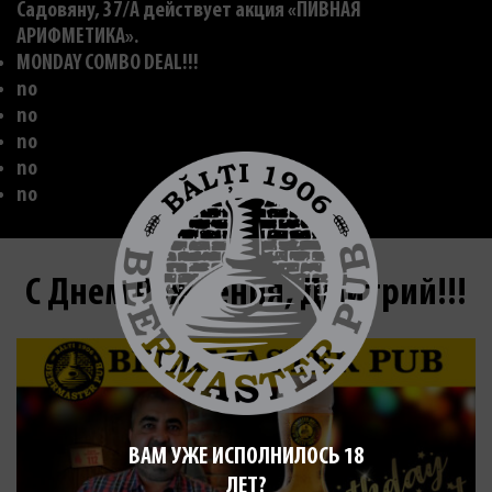
Садовяну, 37/A действует акция «ПИВНАЯ
АРИФМЕТИКА».
MONDAY COMBO DEAL!!!
no
no
no
no
no
С Днем Рождения, Дмитрий!!!
ВАМ УЖЕ ИСПОЛНИЛОСЬ 18
ЛЕТ?