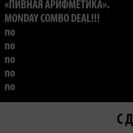
«ПИВНАЯ АРИФМЕТИКА».
MONDAY COMBO DEAL!!!
no
no
no
no
no
С 