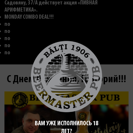
Садовяну, 37/A действует акция «ПИВНАЯ
АРИФМЕТИКА».
MONDAY COMBO DEAL!!!
no
no
no
no
no
С Днем Рождения, Григорий!!!
ВАМ УЖЕ ИСПОЛНИЛОСЬ 18
ЛЕТ?