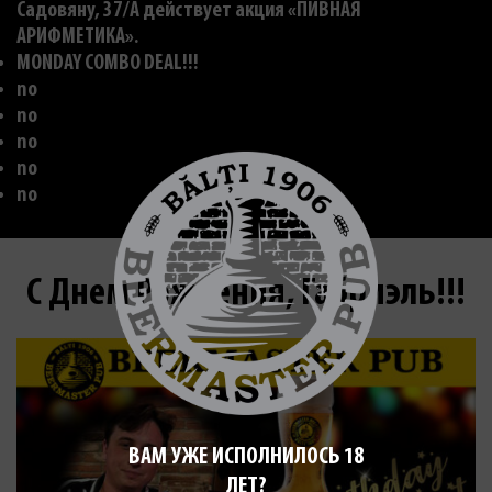
Садовяну, 37/A действует акция «ПИВНАЯ
АРИФМЕТИКА».
MONDAY COMBO DEAL!!!
no
no
no
no
no
С Днем Рождения, Габриэль!!!
ВАМ УЖЕ ИСПОЛНИЛОСЬ 18
ЛЕТ?