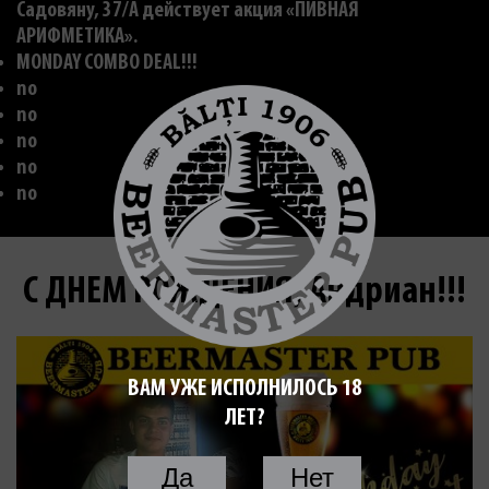
Садовяну, 37/A действует акция «ПИВНАЯ
АРИФМЕТИКА».
MONDAY COMBO DEAL!!!
no
no
no
no
no
С ДНЕМ РОЖДЕНИЯ, Андриан!!!
ВАМ УЖЕ ИСПОЛНИЛОСЬ 18
ЛЕТ?
Да
Нет