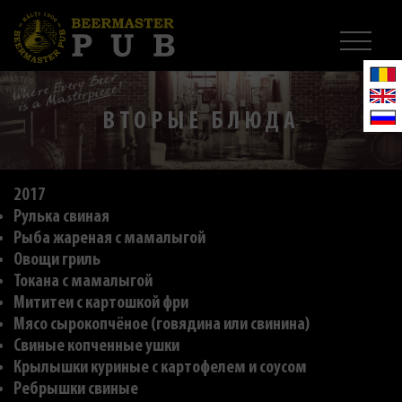
ВТОРЫЕ БЛЮДА
2017
Рулька свиная
Рыба жареная с мамалыгой
Овощи гриль
Токана с мамалыгой
Мититеи с картошкой фри
Мясо сырокопчёное (говядина или свинина)
Свиные копченные ушки
Крылышки куриные с картофелем и соусом
Ребрышки свиные