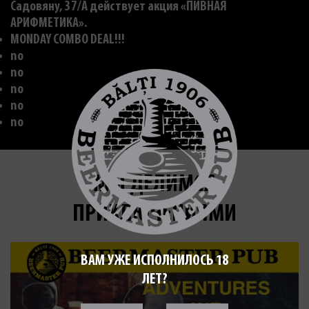
Садовяну, 37/A действует акция «ПИВНАЯ
АРИФМЕТИКА».
MONDAY COMBO DEAL!!!
no
no
no
no
no
МЫ ДЕЛИМСЯ
ПРИКЛЮЧЕНИЯМИ
ВАМ УЖЕ ИСПОЛНИЛОСЬ 18
ЛЕТ?