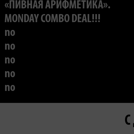
«ПИВНАЯ АРИФМЕТИКА».
MONDAY COMBO DEAL!!!
no
no
no
no
no
С