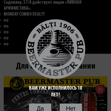
Садовяну, 37/A действует акция «ПИВНАЯ
АРИФМЕТИКА».
MONDAY COMBO DEAL!!!
no
no
no
no
no
Для большой компании
ВАМ УЖЕ ИСПОЛНИЛОСЬ 18
ЛЕТ?
Да
Нет