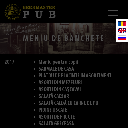
MENIU DE BANCHETE
2017
Meniu pentru copii
SARMALE DE CASĂ
PLATOU DE PLĂCINTE ÎN ASORTIMENT
ASORTI DIN MEZELURI
ASORTI DIN CAȘCAVAL
SALATĂ CAESAR
SALATĂ CALDĂ CU CARNE DE PUI
PRUNE USCATE
ASORTI DE FRUCTE
SALATĂ GRECEASĂ