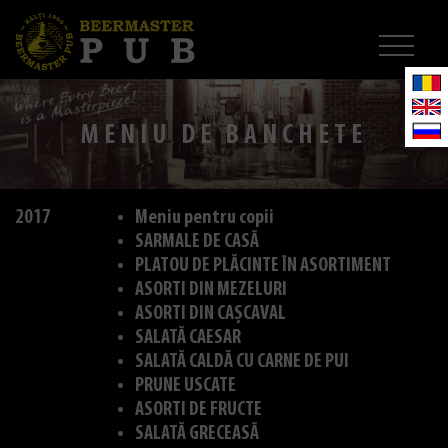
MENIU DE BANCHETE
2017
Meniu pentru copii
SARMALE DE CASĂ
PLATOU DE PLĂCINTE ÎN ASORTIMENT
ASORTI DIN MEZELURI
ASORTI DIN CAȘCAVAL
SALATĂ CAESAR
SALATĂ CALDĂ CU CARNE DE PUI
PRUNE USCATE
ASORTI DE FRUCTE
SALATĂ GRECEASĂ