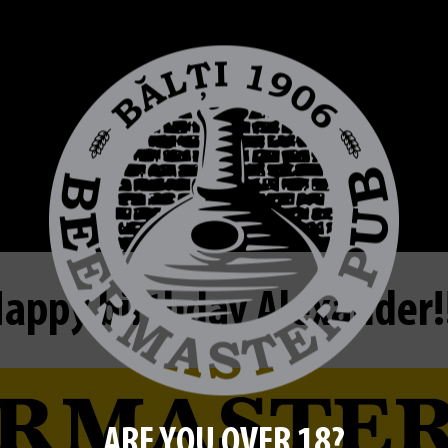
appy birthday Alexander!
ARE YOU OVER 18?