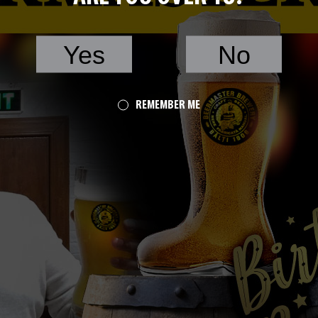
Yes
No
REMEMBER ME