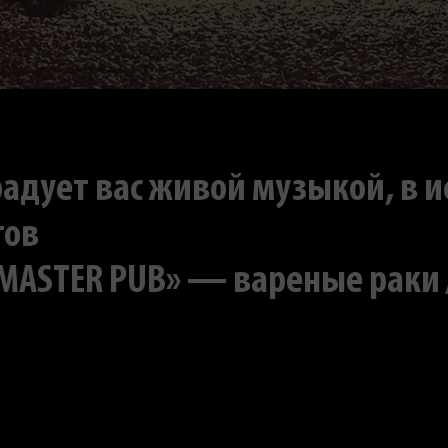
радует вас живой музыкой, в 
тов
ASTER PUB» — вареные раки / 3