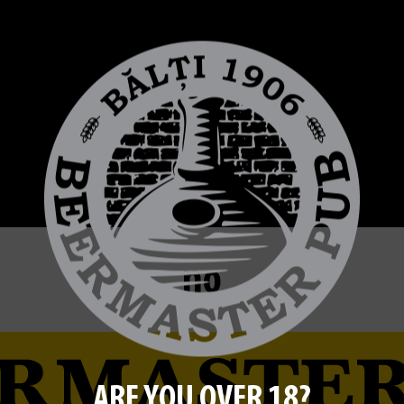
no
ARE YOU OVER 18?