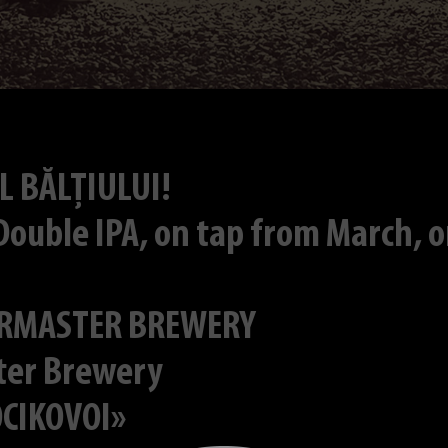
L BĂLȚIULUI!
uble IPA, on tap from March, o
ERMASTER BREWERY
ter Brewery
OCIKOVOI»