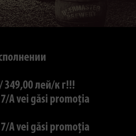
исполнении
49,00 лей/к г!!!
7/A vei găsi promoția
7/A vei găsi promoția