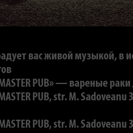
радует вас живой музыкой, в 
тов
ASTER PUB» — вареные раки / 3
RMASTER PUB, str. M. Sadoveanu 3
RMASTER PUB, str. M. Sadoveanu 3