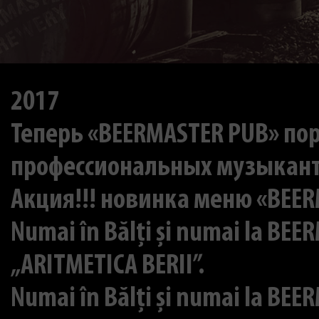
2017
Теперь «BEERMASTER PUB» по
профессиональных музыкан
Акция!!! новинка меню «BEERM
Numai în Bălți și numai la BEE
„ARITMETICA BERII”.
Numai în Bălți și numai la BEE