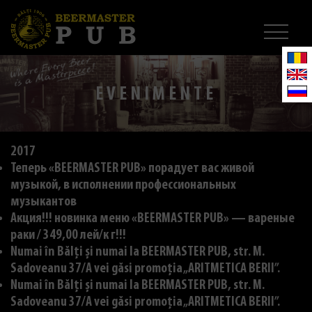
EVENIMENTE
2017
Теперь «BEERMASTER PUB» порадует вас живой
музыкой, в исполнении профессиональных
музыкантов
Акция!!! новинка меню «BEERMASTER PUB» — вареные
раки / 349,00 лей/к г!!!
Numai în Bălți și numai la BEERMASTER PUB, str. M.
Sadoveanu 37/A vei găsi promoția „ARITMETICA BERII”.
Numai în Bălți și numai la BEERMASTER PUB, str. M.
Sadoveanu 37/A vei găsi promoția „ARITMETICA BERII”.