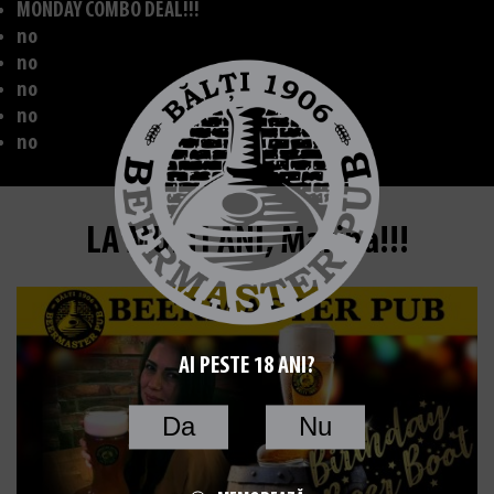
MONDAY COMBO DEAL!!!
no
no
no
no
no
LA MULȚI ANI, Marina!!!
AI PESTE 18 ANI?
Da
Nu