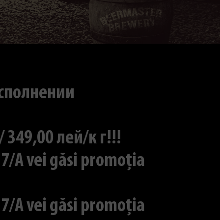
исполнении
49,00 лей/к г!!!
7/A vei găsi promoția
7/A vei găsi promoția