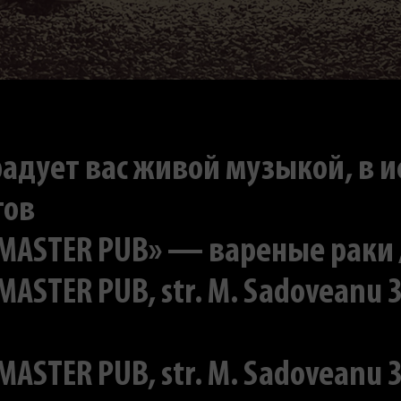
радует вас живой музыкой, в 
тов
ASTER PUB» — вареные раки / 3
RMASTER PUB, str. M. Sadoveanu 3
RMASTER PUB, str. M. Sadoveanu 3