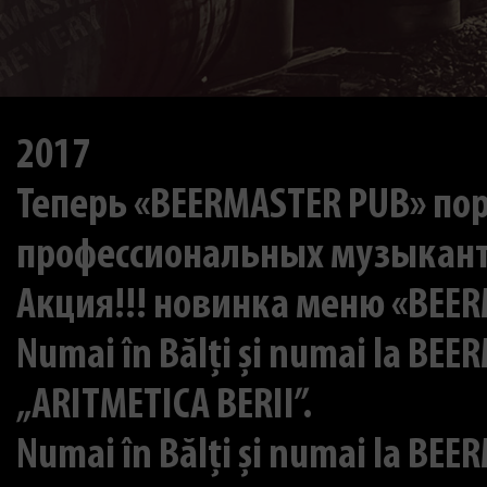
2017
Теперь «BEERMASTER PUB» по
профессиональных музыкан
Акция!!! новинка меню «BEERM
Numai în Bălți și numai la BEE
„ARITMETICA BERII”.
Numai în Bălți și numai la BEE