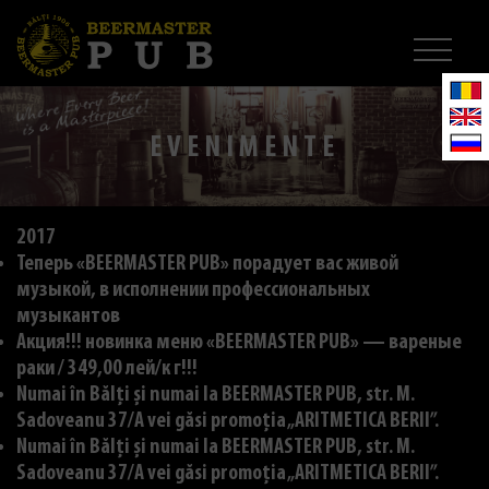
EVENIMENTE
2017
Теперь «BEERMASTER PUB» порадует вас живой
музыкой, в исполнении профессиональных
музыкантов
Акция!!! новинка меню «BEERMASTER PUB» — вареные
раки / 349,00 лей/к г!!!
Numai în Bălți și numai la BEERMASTER PUB, str. M.
Sadoveanu 37/A vei găsi promoția „ARITMETICA BERII”.
Numai în Bălți și numai la BEERMASTER PUB, str. M.
Sadoveanu 37/A vei găsi promoția „ARITMETICA BERII”.