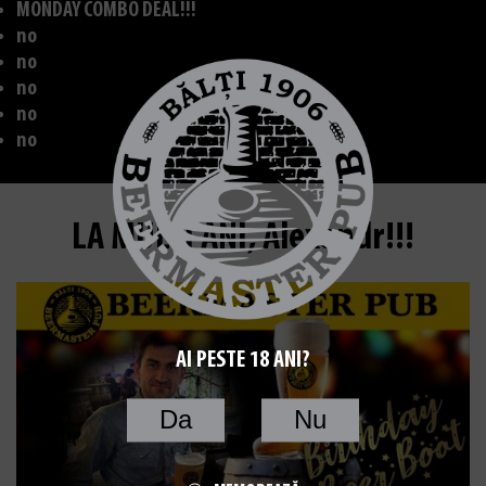
MONDAY COMBO DEAL!!!
no
no
no
no
no
LA MULȚI ANI, Alexandr!!!
AI PESTE 18 ANI?
Da
Nu