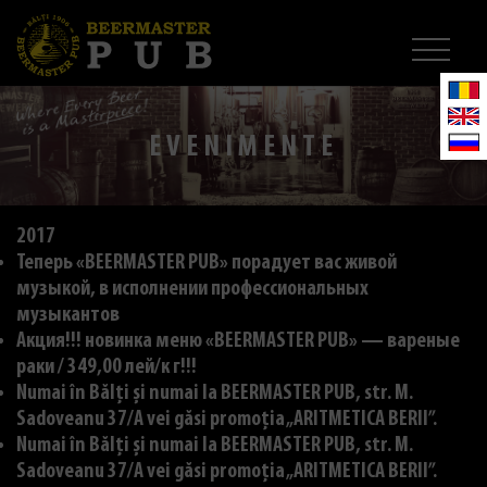
EVENIMENTE
2017
Теперь «BEERMASTER PUB» порадует вас живой
музыкой, в исполнении профессиональных
музыкантов
Акция!!! новинка меню «BEERMASTER PUB» — вареные
раки / 349,00 лей/к г!!!
Numai în Bălți și numai la BEERMASTER PUB, str. M.
Sadoveanu 37/A vei găsi promoția „ARITMETICA BERII”.
Numai în Bălți și numai la BEERMASTER PUB, str. M.
Sadoveanu 37/A vei găsi promoția „ARITMETICA BERII”.