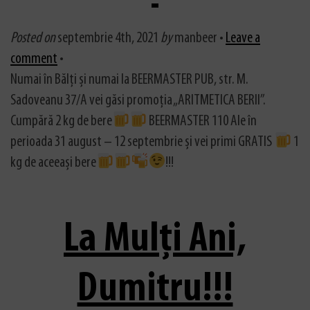
Posted on
septembrie 4th, 2021
by
manbeer •
Leave a
comment
•
Numai în Bălți și numai la BEERMASTER PUB, str. M.
Sadoveanu 37/A vei găsi promoția „ARITMETICA BERII”.
Cumpără 2 kg de bere
BEERMASTER 110 Ale în
perioada 31 august – 12 septembrie și vei primi GRATIS
1
kg de aceeași bere
!!!
La Mulți Ani,
Dumitru!!!