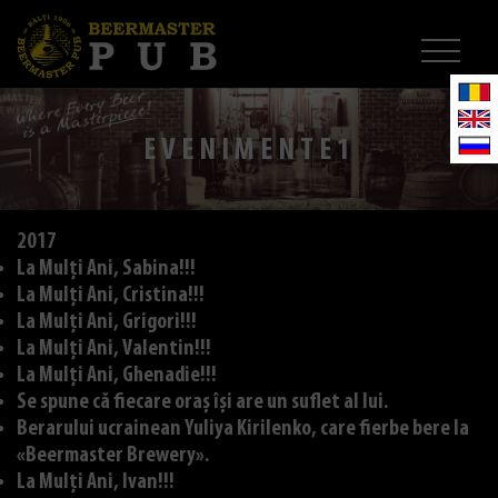
EVENIMENTE1
2017
La Mulți Ani, Sabina!!!
La Mulți Ani, Cristina!!!
La Mulți Ani, Grigori!!!
La Mulți Ani, Valentin!!!
La Mulți Ani, Ghenadie!!!
Se spune că fiecare oraș își are un suflet al lui.
Berarului ucrainean Yuliya Kirilenko, care fierbe bere la
«Beermaster Brewery».
La Mulți Ani, Ivan!!!