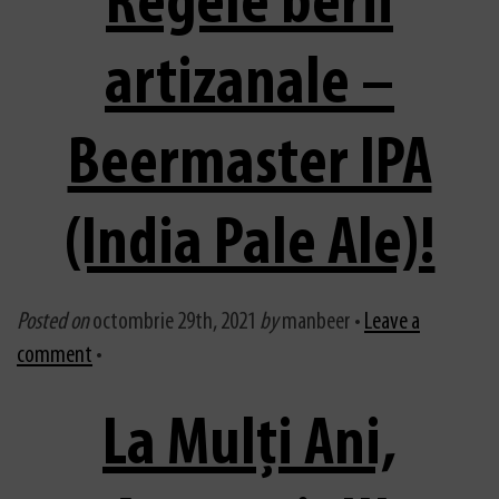
Regele berii
artizanale –
Beermaster IPA
(India Pale Ale)!
Posted on
octombrie 29th, 2021
by
manbeer •
Leave a
comment
•
La Mulți Ani,