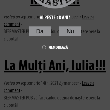
Nicolae!!!
Posted on
septembrie 16th, 2021
by
manbeer •
Leave a
AI PESTE 18 ANI?
comment
•
Da
Nu
BEERMASTER PUB vă face cadou de ziua de naștere bere la
ciubotă!
MEMOREAZĂ
La Mulți Ani, Iulia!!!
Posted on
septembrie 14th, 2021
by
manbeer •
Leave a
comment
•
BEERMASTER PUB vă face cadou de ziua de naștere bere la
ciubotă!