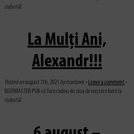
ciubotă!
La Mulți Ani,
Alexandr!!!
Posted on
august 7th, 2021
by
manbeer •
Leave a comment
•
BEERMASTER PUB vă face cadou de ziua de naștere bere la
ciubotă!
6 august –