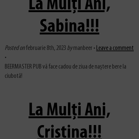
La Mulți Ani,
Sabina!!!
Posted on
februarie 8th, 2023
by
manbeer •
Leave a comment
•
BEERMASTER PUB vă face cadou de ziua de naștere bere la
ciubotă!
La Mulți Ani,
Cristina!!!