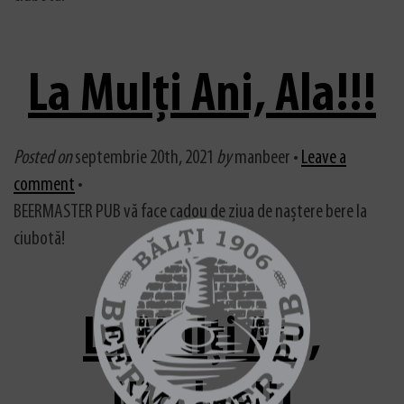
La Mulți Ani, Ala!!!
Posted on
septembrie 20th, 2021
by
manbeer •
Leave a
comment
•
BEERMASTER PUB vă face cadou de ziua de naștere bere la
ciubotă!
La Mulți Ani,