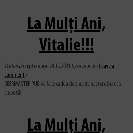
La Mulți Ani,
Vitalie!!!
Posted on
septembrie 24th, 2021
by
manbeer •
Leave a
comment
•
BEERMASTER PUB vă face cadou de ziua de naștere bere la
ciubotă!
La Mulți Ani,