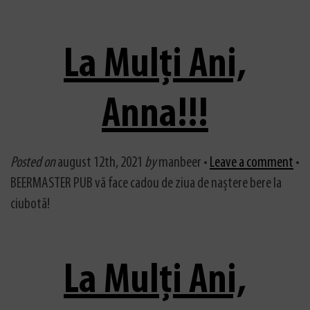
La Mulți Ani,
Anna!!!
Posted on
august 12th, 2021
by
manbeer •
Leave a comment
•
BEERMASTER PUB vă face cadou de ziua de naștere bere la
ciubotă!
La Mulți Ani,