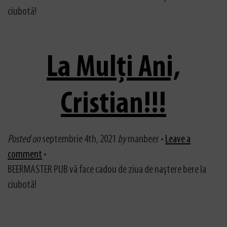
ciubotă!
La Mulți Ani,
Cristian!!!
Posted on
septembrie 4th, 2021
by
manbeer •
Leave a
comment
•
BEERMASTER PUB vă face cadou de ziua de naștere bere la
ciubotă!