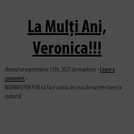
La Mulți Ani,
Veronica!!!
Posted on
septembrie 11th, 2021
by
manbeer •
Leave a
comment
•
BEERMASTER PUB vă face cadou de ziua de naștere bere la
ciubotă!