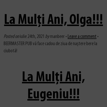
La Mulți Ani, Olga!!!
Posted on
iulie 24th, 2021
by
manbeer •
Leave a comment
•
BEERMASTER PUB vă face cadou de ziua de naștere bere la
ciubotă!
La Mulți Ani,
Eugeniu!!!