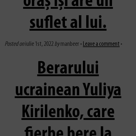
oraș își are un
suflet al lui.
Posted on
iulie 1st, 2022
by
manbeer •
Leave a comment
•
Berarului
ucrainean Yuliya
Kirilenko, care
fierbe bere la