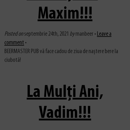
Maxim!!!
Posted on
septembrie 24th, 2021
by
manbeer •
Leave a
comment
•
BEERMASTER PUB vă face cadou de ziua de naștere bere la
ciubotă!
La Mulți Ani,
Vadim!!!