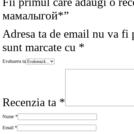
Fii primul care adaugi o re
мамалыгой*”
Adresa ta de email nu va fi 
sunt marcate cu
*
Evaluarea ta
Recenzia ta
*
Nume
*
Email
*