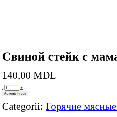
Cвиной стейк с мам
140,00
MDL
-
+
Adaugă în coș
Categorii:
Горячие мясные