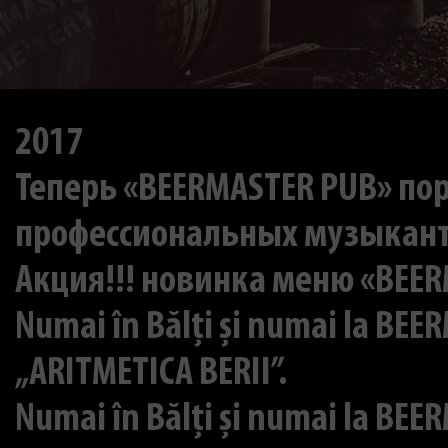
2017
Теперь «BEERMASTER PUB» по
профессиональных музыкан
Акция!!! новинка меню «BEERM
Numai în Bălți și numai la BEE
„ARITMETICA BERII”.
Numai în Bălți și numai la BEE