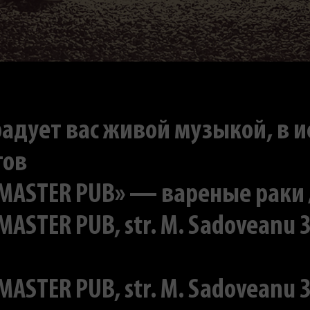
радует вас живой музыкой, в 
тов
ASTER PUB» — вареные раки / 3
RMASTER PUB, str. M. Sadoveanu 3
RMASTER PUB, str. M. Sadoveanu 3