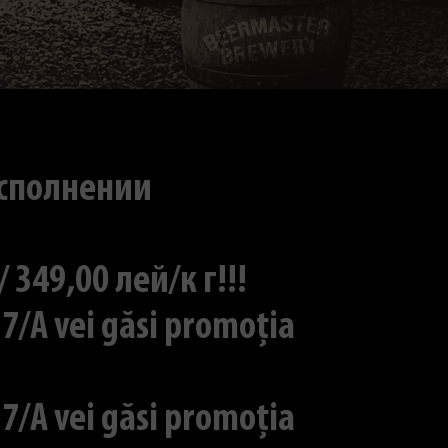
исполнении
49,00 лей/к г!!!
7/A vei găsi promoția
7/A vei găsi promoția