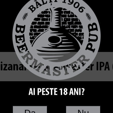
tizanale – Beermaster IPA (
AI PESTE 18 ANI?
Da
Nu