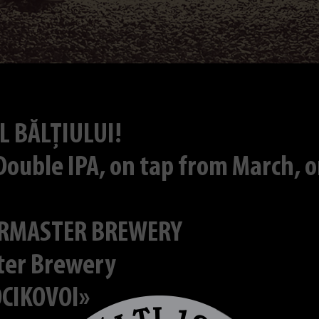
L BĂLȚIULUI!
uble IPA, on tap from March, o
ERMASTER BREWERY
ter Brewery
OCIKOVOI»